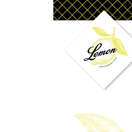
zomerver
...
We blijven open tot en met v