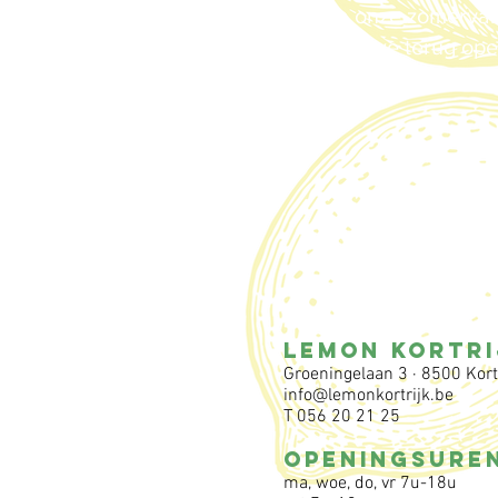
Na onze zomervak
zijn we terug op
woensdag 5 augustu
LEMON KORTRI
Groeningelaan 3 ·
8500 Kort
info@lemonkortrijk.be
T 056 20 21 25
OPENINGSURE
ma, woe, do, vr 7u-18u