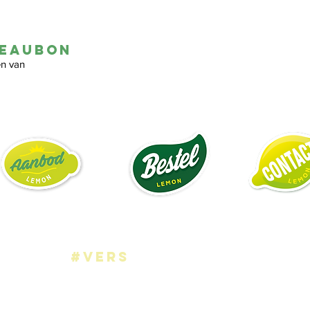
deaubon
en van
#vers
We bieden jullie enkel dagverse producten aan.
Alles wordt met de grootse zorg uitgekozen
want k
waliteit
komt bij ons op de eerste plaats.