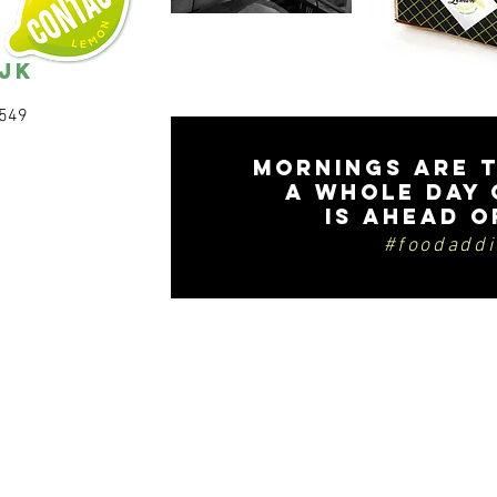
JK
8549
mornings are t
a whole day 
is ahead o
#foodaddi