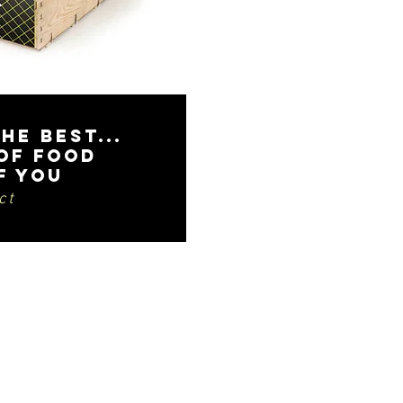
he best...
of food
f you
ct