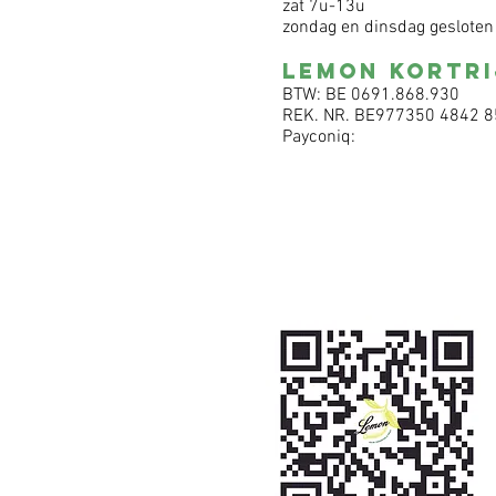
zat 7u-13u
zondag en dinsdag gesloten
LEMON KORTRI
BTW: BE 0691.868.930
REK. NR. BE977350 4842 
Payconiq: