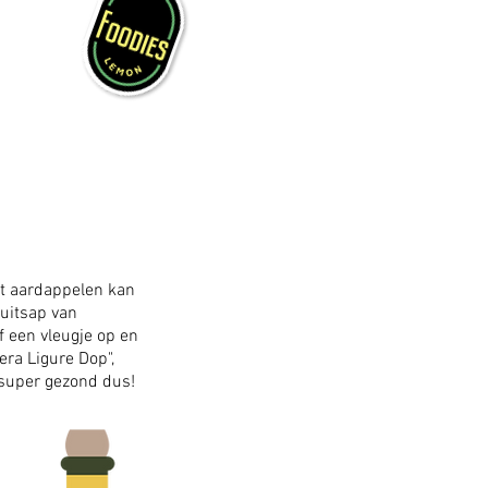
nt aardappelen kan
ruitsap van
of een vleugje op en
iera Ligure Dop",
n, super gezond dus!