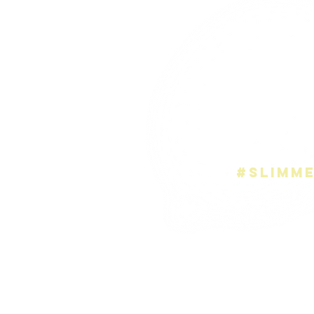
Wist je dat we voor bedrijven
(binnen de Ring
Bestel alles
minim
en
we leveren al
of
we zetten alles k
zodat je
je boodschap
#slimm
Het kan n
bestel een
fruitbox
voor
en elke week bezorgen we j