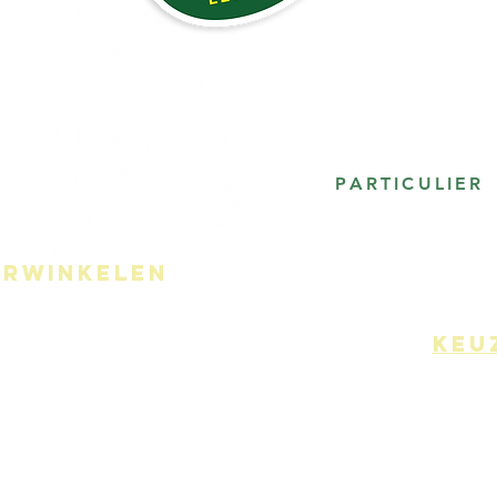
 graag alles bij jou komen bezorgen
 van Kortrijk GRATIS)!
um één dag op voorhand
les bij jou op de stoep
PARTICULIER
laar voor jou in de winkel,
pen vlot kan komen ophalen.
erwinkelen
og makkelijker,
keu
 in je bedrijf of bij jouw thuis
e een lekker seizoensassortiment.