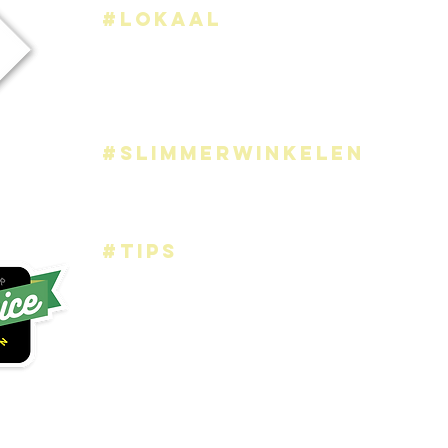
#lokaal
Het assortiment bestaat vooral uit Belgische pro
ook voor de soorten die hier
niet gekweekt worden 
ons terecht natuurlijk
.
Wij kopen dagelijks aan bij
lokale kwekers, die da
instaan voor het welzijn van jouw groenten en fruit
#slimmerwinkelen
Wist je dat we jouw bestelling klaarmaken, zodat ji
hoeft op te pikken? Ga n
aar de link "
bestel
" en kies
ophaalmoment uit.
#tips
Welke aardappelen kies je best voor je zelfgemaakte
kan die huisgemaakte aardappelpuree nog lekkerd
helpt je graag bij de keuze van de juiste soort 'pata
elk recept.
We bevoorraden heel wat leuke restaurants, organi
gezinnen en foodies met ons fris assortiment. We 
heel fier dat zij enkele
recepten met jullie willen de
snel onder de "
foodies
" link.