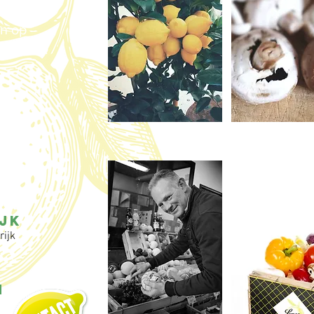
antie
en
op
s 2026.
JK
rijk
N