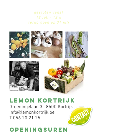
2024
gesloten vanaf
12 juli · 12 u
terug open op 31 juli
LEMON KORTRIJK
Groeningelaan 3 ·
8500 Kortrijk
info@lemonkortrijk.be
T
056 20 21 25
OPENINGSUREN