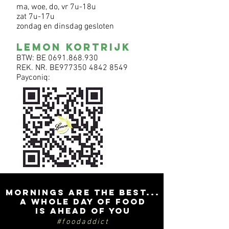
ma, woe, do, vr 7u-18u
zat 7u-17u
zondag en dinsdag gesloten
LEMON KORTRIJK
BTW: BE
0691.868.930
REK. NR. BE977350
4842 8549
Payconiq:
mornings are the best...
a whole day of food
is ahead of you
#foodaddict