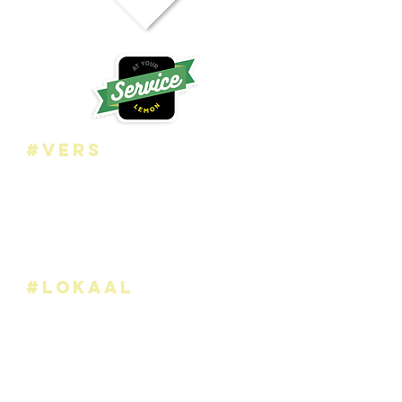
#vers
We bieden jullie enkel dagverse
producten aan.
Alles wordt met de grootse zorg
uitgekozen
want k
waliteit
komt bij ons op de
eerste plaats.
#lokaal
Het assortiment bestaat vooral uit
Belgische producten maar ook voor de
soorten die hier
niet gekweekt worden
kan je bij ons terecht natuurlijk
.
Wij kopen dagelijks aan bij
lokale
kwekers, die dag en nacht instaan voor