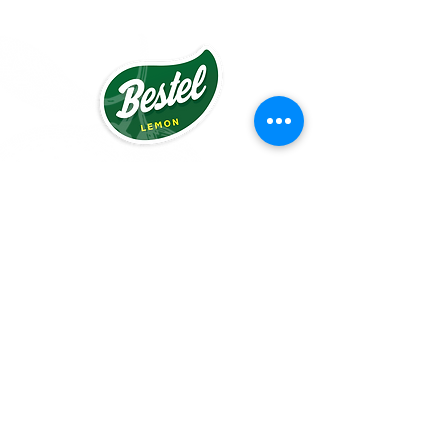
Wist je dat we, zowel voor bedrijven als
privé, graag alles bij jou komen
bezorgen (binnen de Ring van Kortrijk
GRATIS)!
Bestel alles
minimum één dag op
voorhand
en
we leveren alles bij jou op de stoep
of
we zetten alles klaar voor jou in de
winkel,
zodat je
je boodschappen vlot kan
komen ophalen.
#slimmerwinkelen